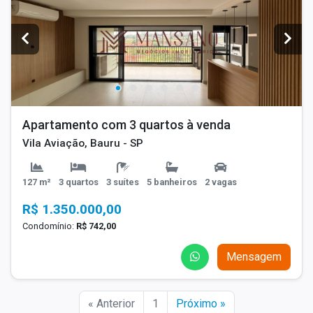
Apartamento com 3 quartos à venda
Vila Aviação, Bauru - SP
127 m²
3 quartos
3 suítes
5 banheiros
2 vagas
R$ 1.350.000,00
Condomínio:
R$ 742,00
Mensagem
« Anterior
1
Próximo »