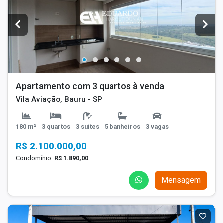
Apartamento com 3 quartos à venda
Vila Aviação, Bauru - SP
180 m²
3 quartos
3 suítes
5 banheiros
3 vagas
R$ 2.100.000,00
Condomínio:
R$ 1.890,00
Mensagem