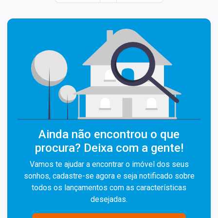
Ainda não encontrou o que
procura? Deixa com a gente!
Vamos te ajudar a encontrar o imóvel dos seus
sonhos, cadastre-se agora e seja notificado sobre
todos os lançamentos com as características
desejadas.