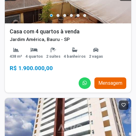
Casa com 4 quartos à venda
Jardim América, Bauru - SP
438 m²
4 quartos
2 suítes
4 banheiros
2 vagas
R$ 1.900.000,00
Mensagem