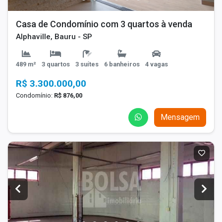
Casa de Condomínio com 3 quartos à venda
Alphaville, Bauru - SP
489 m²
3 quartos
3 suítes
6 banheiros
4 vagas
R$ 3.300.000,00
Condomínio:
R$ 876,00
Mensagem