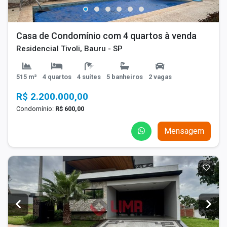
Casa de Condomínio com 4 quartos à venda
Residencial Tivoli, Bauru - SP
515 m²
4 quartos
4 suítes
5 banheiros
2 vagas
R$ 2.200.000,00
Condomínio:
R$ 600,00
Mensagem