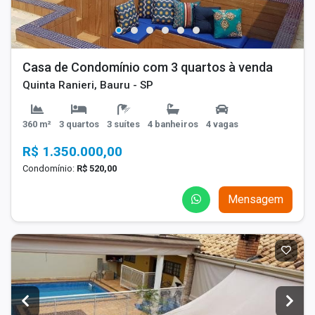
Casa de Condomínio com 3 quartos à venda
Quinta Ranieri, Bauru - SP
360 m²
3 quartos
3 suítes
4 banheiros
4 vagas
R$ 1.350.000,00
Condomínio:
R$ 520,00
Mensagem