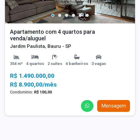
Apartamento com 4 quartos para
venda/aluguel
Jardim Paulista, Bauru - SP
354 m²
4 quartos
2 suítes
4 banheiros
3 vagas
R$ 1.490.000,00
R$ 8.900,00/mês
Condomínio:
R$ 100,00
Mensagem