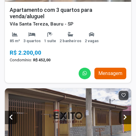
Apartamento com 3 quartos para
venda/aluguel
Vila Santa Tereza, Bauru - SP
85 m²
3 quartos
1 suíte
2 banheiros
2 vagas
R$ 2.200,00
Condomínio:
R$ 452,00
Mensagem