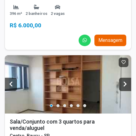
396 m²
2 banheiros
2 vagas
R$ 6.000,00
Mensagem
Sala/Conjunto com 3 quartos para
venda/aluguel
Centro, Bauru - SP