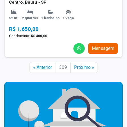
Centro, Bauru - SP
52 m²
2 quartos
1 banheiro
1 vaga
R$ 1.650,00
Condomínio:
R$ 400,00
Mensagem
« Anterior
309
Próximo »