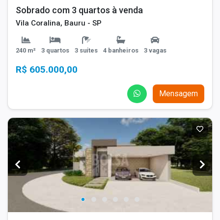
Sobrado com 3 quartos à venda
Vila Coralina, Bauru - SP
240 m²
3 quartos
3 suítes
4 banheiros
3 vagas
R$ 605.000,00
Mensagem