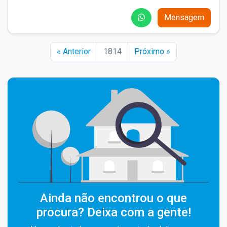
Mensagem
« Anterior
1814
Próximo »
Ainda não encontrou o que
procura? Deixa com a gente!