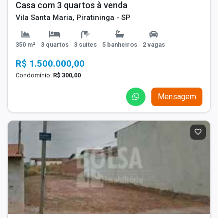
Casa com 3 quartos à venda
Vila Santa Maria, Piratininga - SP
350 m²
3 quartos
3 suítes
5 banheiros
2 vagas
R$ 1.500.000,00
Condomínio:
R$ 300,00
Mensagem