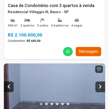
Casa de Condomínio com 3 quartos à venda
Residencial Villaggio III, Bauru - SP
360 m²
3 quartos
3 suítes
6 banheiros
4 vagas
R$ 2.100.000,00
Condomínio:
R$ 440,00
Mensagem