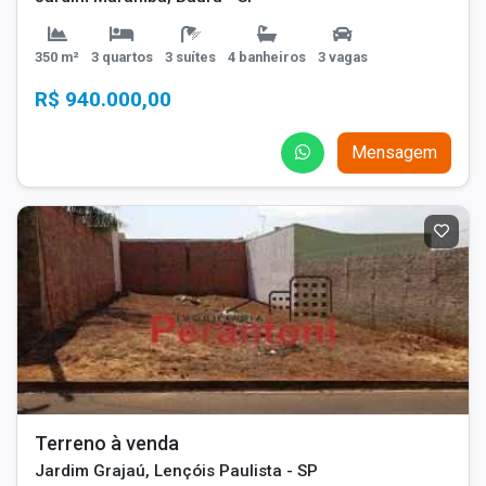
350 m²
3 quartos
3 suítes
4 banheiros
3 vagas
R$ 940.000,00
Mensagem
Terreno à venda
Jardim Grajaú, Lençóis Paulista - SP