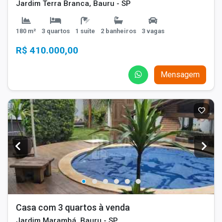
Jardim Terra Branca, Bauru - SP
180 m²
3 quartos
1 suíte
2 banheiros
3 vagas
R$ 410.000,00
Mensagem
Casa com 3 quartos à venda
Jardim Marambá, Bauru - SP