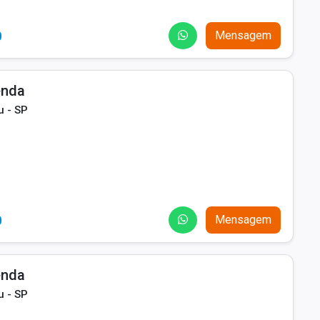
0
Mensagem
enda
u - SP
0
Mensagem
enda
u - SP