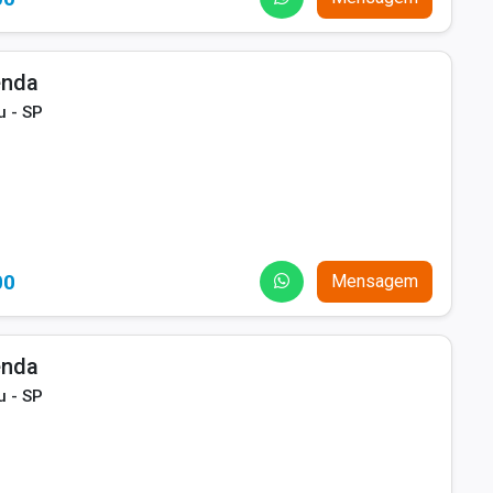
enda
u - SP
00
Mensagem
enda
u - SP