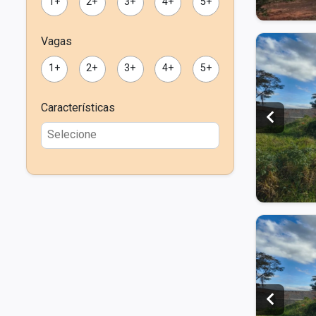
1+
2+
3+
4+
5+
Vagas
1+
2+
3+
4+
5+
Características
Clique e veja