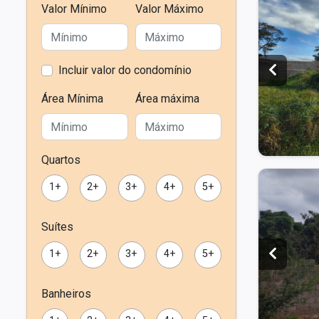
Valor Mínimo
Valor Máximo
Clique e veja
Incluir valor do condomínio
+ 2 fotos
Área Mínima
Área máxima
Quartos
1+
2+
3+
4+
5+
Suítes
1+
2+
3+
4+
5+
Banheiros