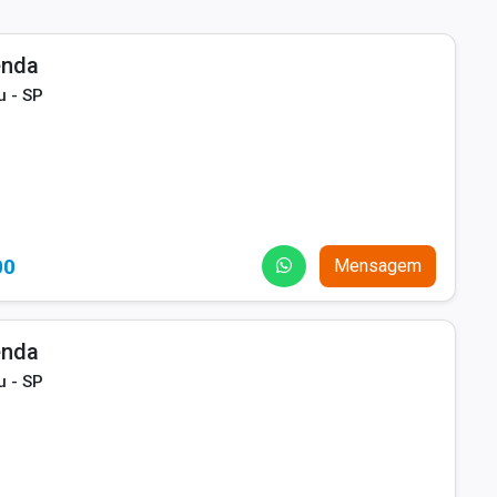
enda
u - SP
00
Mensagem
enda
u - SP