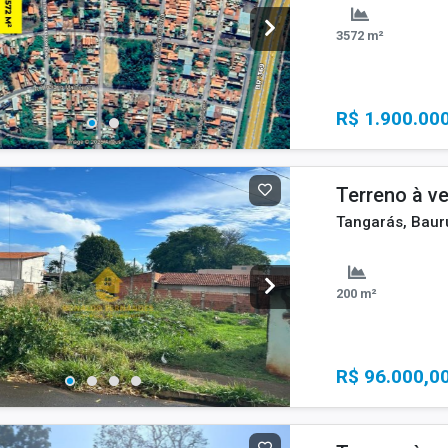
3572 m²
R$ 1.900.00
Terreno à v
Tangarás, Baur
200 m²
R$ 96.000,0