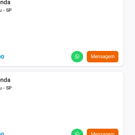
enda
u - SP
00
Mensagem
enda
u - SP
00
Mensagem