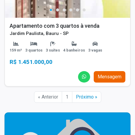
Apartamento com 3 quartos à venda
Jardim Paulista, Bauru - SP
159 m²
3 quartos
3 suítes
4 banheiros
3 vagas
R$ 1.451.000,00
Mensagem
« Anterior
1
Próximo »