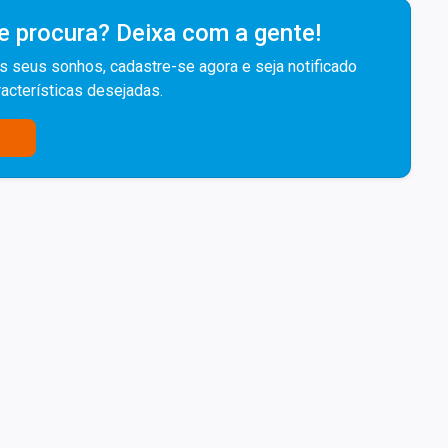
e procura? Deixa com a gente!
s seus sonhos, cadastre-se agora e seja notificado
acterísticas desejadas.