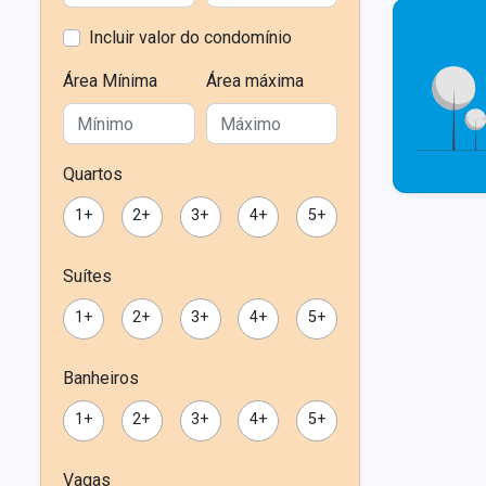
Incluir valor do condomínio
Área Mínima
Área máxima
Quartos
1+
2+
3+
4+
5+
Suítes
1+
2+
3+
4+
5+
Banheiros
1+
2+
3+
4+
5+
Vagas