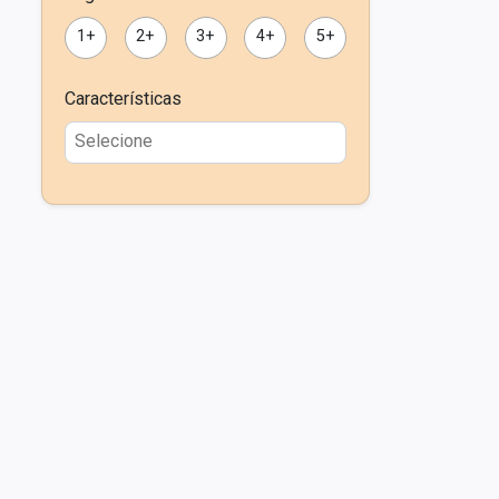
1+
2+
3+
4+
5+
Características