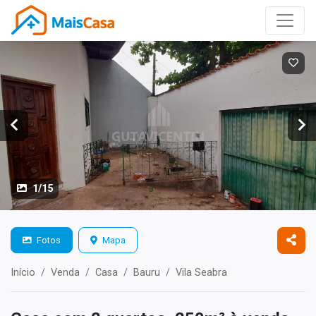
1/15
Fotos
Mapa
Início
Venda
Casa
Bauru
Vila Seabra