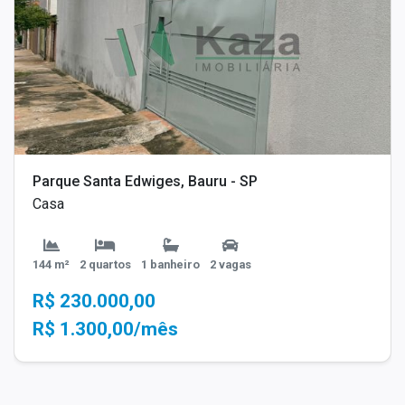
Parque Santa Edwiges, Bauru - SP
Casa
144 m²
2 quartos
1 banheiro
2 vagas
R$ 230.000,00
R$ 1.300,00/mês