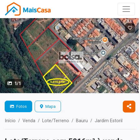
1/1
Fotos
Mapa
Início
Venda
Lote/Terreno
Bauru
Jardim Estoril