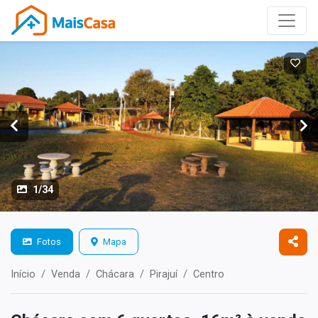
1/34
Fotos
Mapa
Início
Venda
Chácara
Pirajuí
Centro