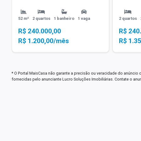
52 m²
2 quartos
1 banheiro
1 vaga
2 quartos
R$ 240.000,00
R$ 240
R$ 1.200,00/mês
R$ 1.3
* O Portal MaisCasa não garante a precisão ou veracidade do anúncio 
fornecidas pelo anunciante Lucro Soluções Imobiliárias. Contate o anu