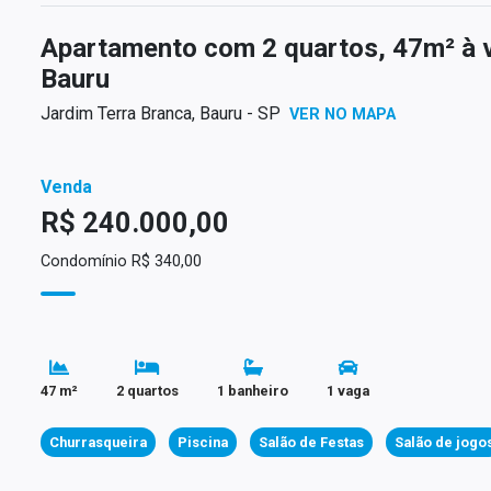
Apartamento com 2 quartos, 47m² à 
Bauru
Jardim Terra Branca, Bauru - SP
VER NO MAPA
Venda
R$ 240.000,00
Condomínio R$ 340,00
47 m²
2 quartos
1 banheiro
1 vaga
Churrasqueira
Piscina
Salão de Festas
Salão de jogo