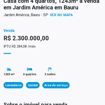
Casa com 4 quartos, 1243m² à venda
em Jardim América em Bauru
Jardim América, Bauru - SP
VER NO MAPA
Venda
R$ 2.300.000,00
IPTU R$ 284,08 /mês
1243 m²
4 quartos
3 suítes
Lavanderia
Quintal
Área de serviço
Sobre o imóvel para venda