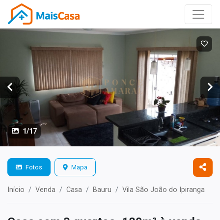
1/17
Fotos
Mapa
Início
Venda
Casa
Bauru
Vila São João do Ipiranga