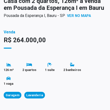
Casa com 2 quartos, 126m² à venda
em Pousada da Esperança I em Bauru
Pousada da Esperança I, Bauru - SP
VER NO MAPA
Venda
R$ 264.000,00
126 m²
2 quartos
1 suíte
2 banheiros
1 vaga
Garagem
Lavanderia