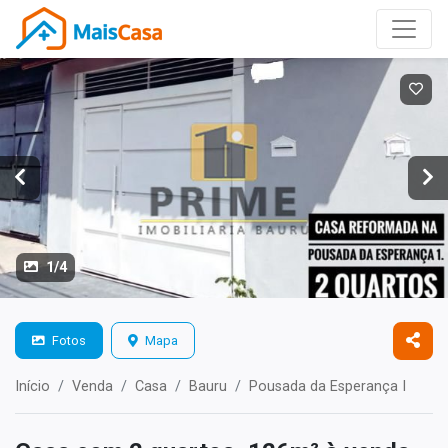
1/4
Fotos
Mapa
Início
Venda
Casa
Bauru
Pousada da Esperança I