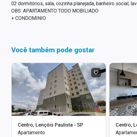
02 dormitórios, sala, cozinha planejada, banheiro social, l
OBS: APARTAMENTO TODO MOBILIADO
+ CONDOMINIO
Você também pode gostar
lista - SP
Centro, Lençóis Paulista - SP
Centro, L
Apartamento
Apartame