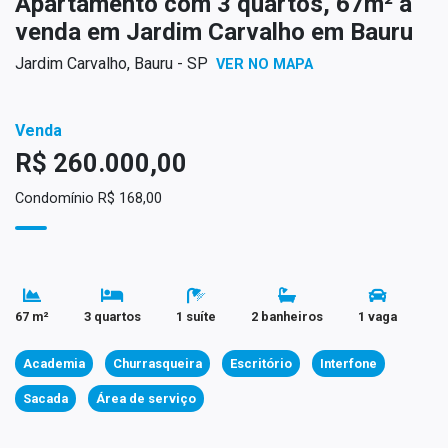
Apartamento com 3 quartos, 67m² à
venda em Jardim Carvalho em Bauru
Jardim Carvalho, Bauru - SP
VER NO MAPA
Venda
R$ 260.000,00
Condomínio R$ 168,00
67 m²
3 quartos
1 suíte
2 banheiros
1 vaga
Academia
Churrasqueira
Escritório
Interfone
Sacada
Área de serviço