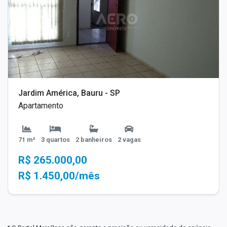
Jardim América, Bauru - SP
Apartamento
71 m²
3 quartos
2 banheiros
2 vagas
R$ 265.000,00
R$ 1.450,00/mês