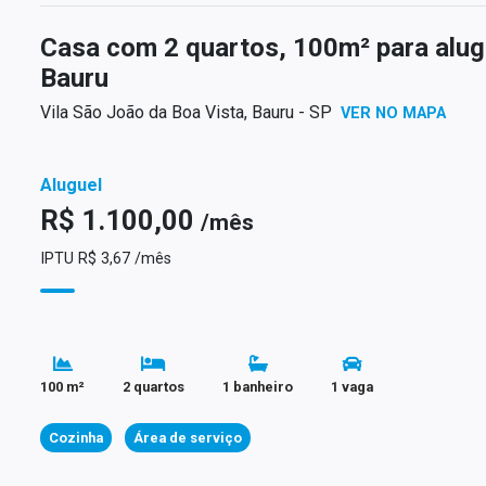
Casa com 2 quartos, 100m² para alug
Bauru
Vila São João da Boa Vista, Bauru - SP
VER NO MAPA
Aluguel
R$ 1.100,00
/mês
IPTU R$ 3,67 /mês
100 m²
2 quartos
1 banheiro
1 vaga
Cozinha
Área de serviço