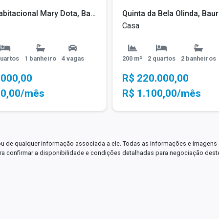
Núcleo Habitacional Mary Dota, Bauru - SP
Quinta da Bela Olinda, Baur
Casa
quartos
1 banheiro
4 vagas
200 m²
2 quartos
2 banheiros
.000,00
R$ 220.000,00
00,00/mês
R$ 1.100,00/mês
ou de qualquer informação associada a ele. Todas as informações e imagens 
para confirmar a disponibilidade e condições detalhadas para negociação dest