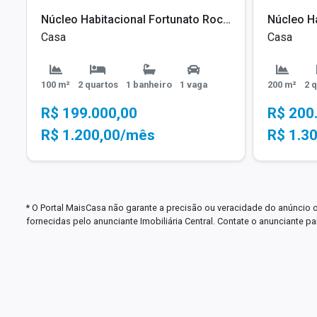
 - SP
Núcleo Habitacional Fortunato Rocha Lima, Bauru - SP
Casa
Casa
100 m²
2 quartos
1 banheiro
1 vaga
200 m²
2 
R$ 199.000,00
R$ 200
R$ 1.200,00/mês
R$ 1.3
* O Portal MaisCasa não garante a precisão ou veracidade do anúncio 
fornecidas pelo anunciante Imobiliária Central. Contate o anunciante 