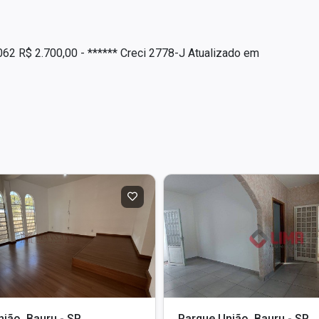
5062 R$ 2.700,00 - ****** Creci 2778-J Atualizado em
ião, Bauru - SP
Parque União, Bauru - SP