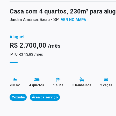
Casa com 4 quartos, 230m² para alu
Jardim América, Bauru - SP
VER NO MAPA
Aluguel
R$ 2.700,00
/mês
IPTU R$ 13,83 /mês
230 m²
4 quartos
1 suíte
3 banheiros
2 vagas
Cozinha
Área de serviço