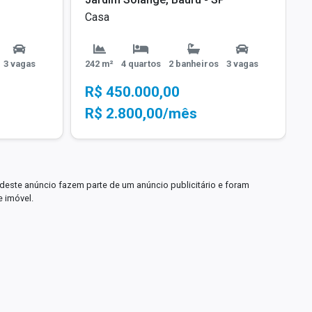
Casa
3 vagas
242 m²
4 quartos
2 banheiros
3 vagas
R$ 450.000,00
R$ 2.800,00/mês
deste anúncio fazem parte de um anúncio publicitário e foram
e imóvel.