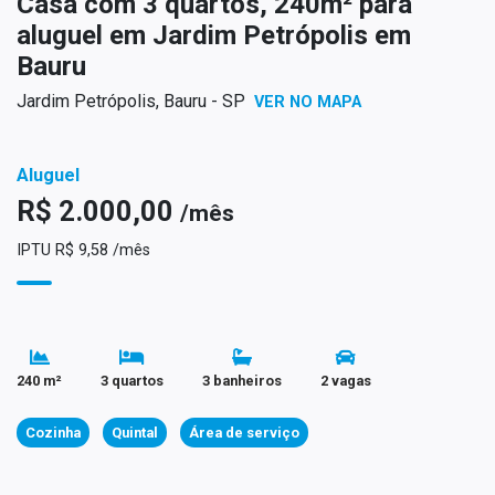
Casa com 3 quartos, 240m² para
aluguel em Jardim Petrópolis em
Bauru
Jardim Petrópolis, Bauru - SP
VER NO MAPA
Aluguel
R$ 2.000,00
/mês
IPTU R$ 9,58 /mês
240 m²
3 quartos
3 banheiros
2 vagas
Cozinha
Quintal
Área de serviço