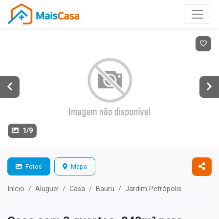
1/9
Fotos
Mapa
Início
Aluguel
Casa
Bauru
Jardim Petrópolis