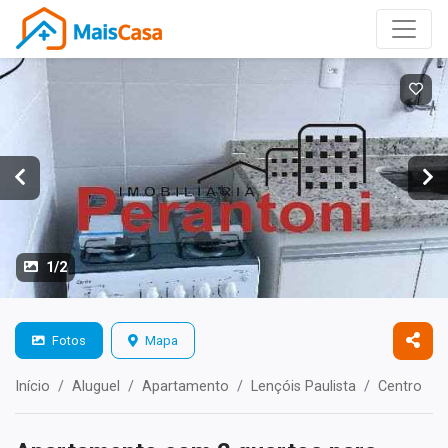
1/2
Fotos
Mapa
Início
Aluguel
Apartamento
Lençóis Paulista
Centro