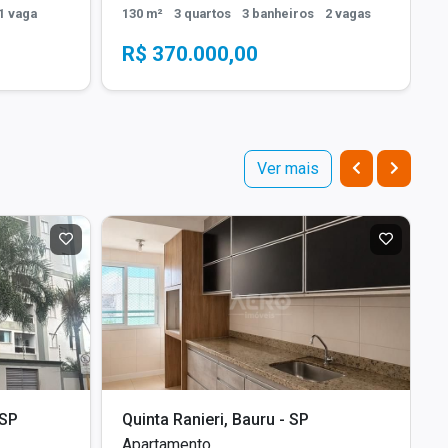
1 vaga
130 m²
3 quartos
3 banheiros
2 vagas
R$ 370.000,00
Ver mais
 SP
Quinta Ranieri, Bauru - SP
Apartamento