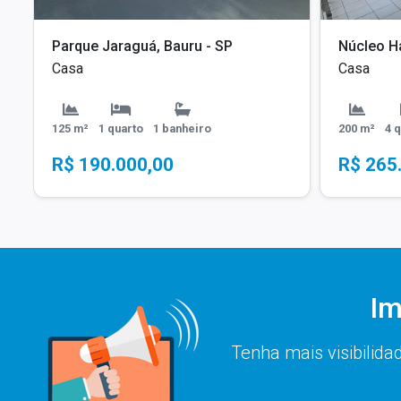
Parque Jaraguá, Bauru - SP
Casa
Casa
125 m²
1 quarto
1 banheiro
200 m²
4 
R$ 190.000,00
R$ 265
Im
Tenha mais visibilida