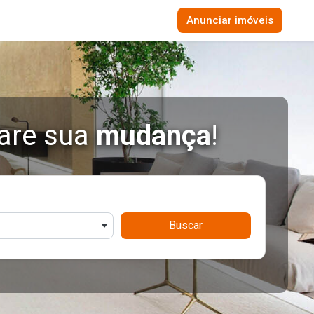
Anunciar imóveis
are sua
mudança
!
Buscar