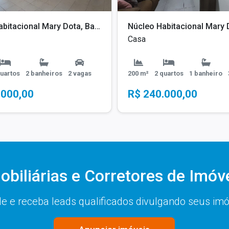
Núcleo Habitacional Mary Dota, Bauru - SP
Casa
quartos
2 banheiros
2 vagas
200 m²
2 quartos
1 banheiro
.000,00
R$ 240.000,00
obiliárias e Corretores de Imóv
de e receba leads qualificados divulgando seus im