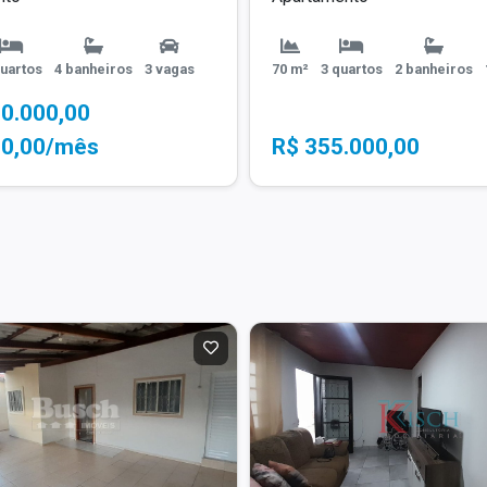
quartos
4 banheiros
3 vagas
70 m²
3 quartos
2 banheiros
90.000,00
00,00/mês
R$ 355.000,00