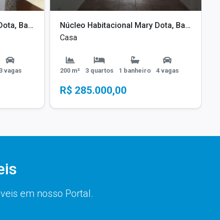
Núcleo Habitacional Mary Dota, Bauru - SP
Núcleo Habitacional Mary Dota, Bauru - SP
Casa
3 vagas
200 m²
3 quartos
1 banheiro
4 vagas
R$ 285.000,00
eis
óveis em nosso Portal.