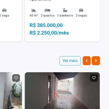
1 vaga
65 m²
2 quartos
1 banheiro
2 vagas
R$ 385.000,00
R$ 2.250,00/mês
Ver mais