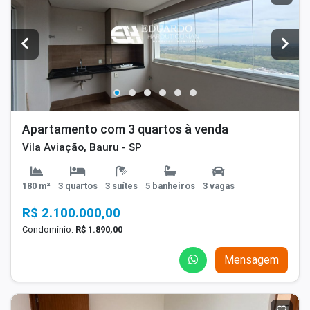
Apartamento com 3 quartos à venda
Vila Aviação, Bauru - SP
180 m²
3 quartos
3 suítes
5 banheiros
3 vagas
R$ 2.100.000,00
Condomínio:
R$ 1.890,00
Mensagem