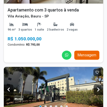
Apartamento com 3 quartos à venda
Vila Aviação, Bauru - SP
96 m²
3 quartos
1 suíte
2 banheiros
2 vagas
R$ 1.050.000,00
Condomínio:
R$ 793,00
Mensagem