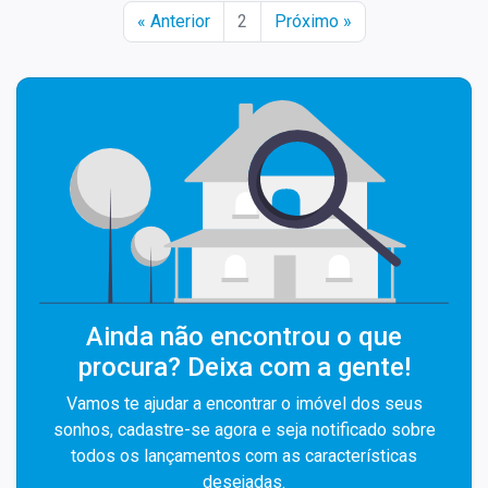
« Anterior
2
Próximo »
Ainda não encontrou o que
procura? Deixa com a gente!
Vamos te ajudar a encontrar o imóvel dos seus
sonhos, cadastre-se agora e seja notificado sobre
todos os lançamentos com as características
desejadas.