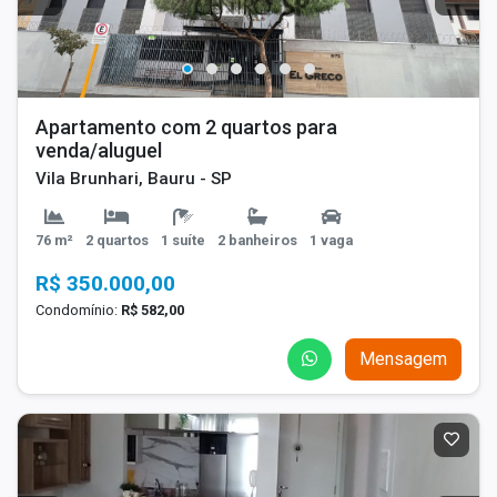
Apartamento com 2 quartos para
venda/aluguel
Vila Brunhari, Bauru - SP
76 m²
2 quartos
1 suíte
2 banheiros
1 vaga
R$ 350.000,00
Condomínio:
R$ 582,00
Mensagem