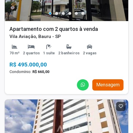
Apartamento com 2 quartos à venda
Vila Aviação, Bauru - SP
70 m²
2 quartos
1 suíte
2 banheiros
2 vagas
R$ 495.000,00
Condomínio:
R$ 660,00
Mensagem