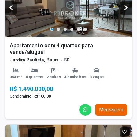
Apartamento com 4 quartos para
venda/aluguel
Jardim Paulista, Bauru - SP
354 m²
4 quartos
2 suítes
4 banheiros
3 vagas
R$ 1.490.000,00
Condomínio:
R$ 100,00
Mensagem