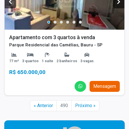
Apartamento com 3 quartos à venda
Parque Residencial das Camélias, Bauru - SP
77 m²
3 quartos
1 suíte
2 banheiros
3 vagas
R$ 650.000,00
Mensagem
« Anterior
490
Próximo »