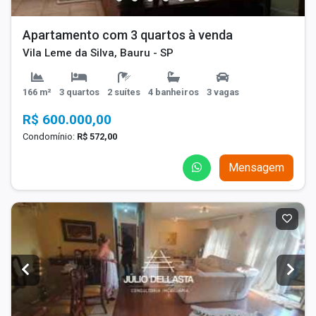
Apartamento com 3 quartos à venda
Vila Leme da Silva, Bauru - SP
166 m²
3 quartos
2 suítes
4 banheiros
3 vagas
R$ 600.000,00
Condomínio:
R$ 572,00
Mensagem