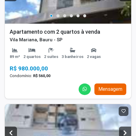
Apartamento com 2 quartos à venda
Vila Mariana, Bauru - SP
89 m²
2 quartos
2 suítes
3 banheiros
2 vagas
R$ 980.000,00
Condomínio:
R$ 560,00
Mensagem