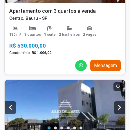
Apartamento com 3 quartos à venda
Centro, Bauru - SP
130 m²
3 quartos
1 suíte
2 banheiros
2 vagas
R$ 530.000,00
Condomínio:
R$ 1.006,00
Mensagem