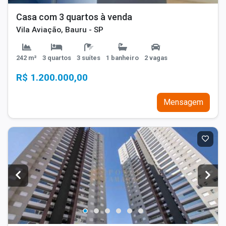
Casa com 3 quartos à venda
Vila Aviação, Bauru - SP
242 m²
3 quartos
3 suítes
1 banheiro
2 vagas
R$ 1.200.000,00
Mensagem