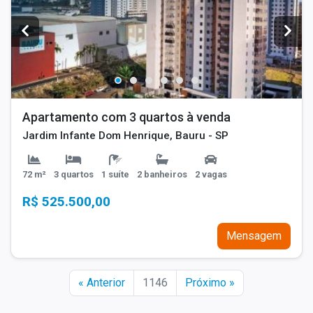
Apartamento com 3 quartos à venda
Jardim Infante Dom Henrique, Bauru - SP
72 m²
3 quartos
1 suíte
2 banheiros
2 vagas
R$ 525.500,00
Mensagem
« Anterior
1146
Próximo »