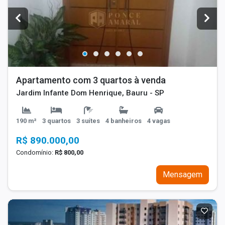
Apartamento com 3 quartos à venda
Jardim Infante Dom Henrique, Bauru - SP
190 m²
3 quartos
3 suítes
4 banheiros
4 vagas
R$ 890.000,00
Condomínio:
R$ 800,00
Mensagem