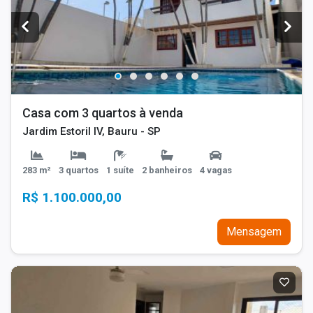
Casa com 3 quartos à venda
Jardim Estoril IV, Bauru - SP
283 m²
3 quartos
1 suíte
2 banheiros
4 vagas
R$ 1.100.000,00
Mensagem