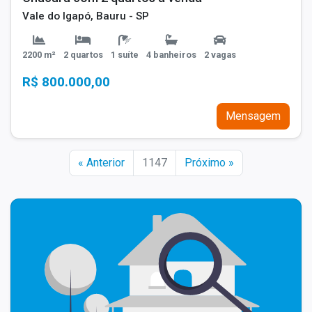
Vale do Igapó, Bauru - SP
2200 m²
2 quartos
1 suíte
4 banheiros
2 vagas
R$ 800.000,00
Mensagem
« Anterior
1147
Próximo »