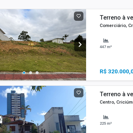
Terreno à v
Comerciário, Cr
447 m²
R$ 320.000,
Terreno à v
Centro, Criciúm
225 m²