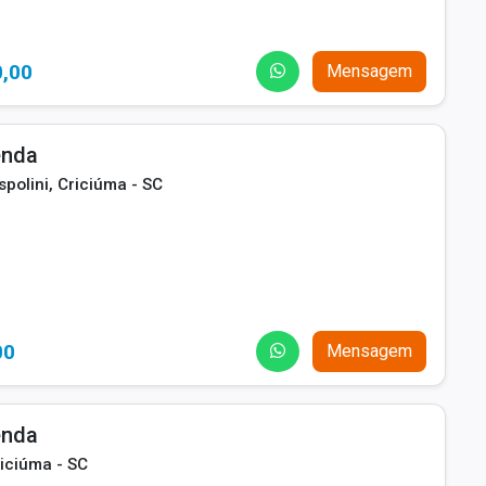
0,00
Mensagem
enda
polini, Criciúma - SC
00
Mensagem
enda
iciúma - SC