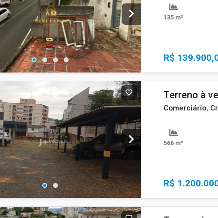
135 m²
R$ 139.900,
Terreno à v
Comerciário, Cr
566 m²
R$ 1.200.00