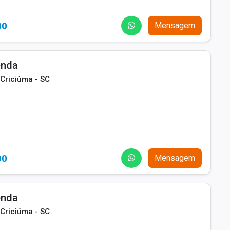
00
Mensagem
enda
 Criciúma - SC
00
Mensagem
enda
 Criciúma - SC