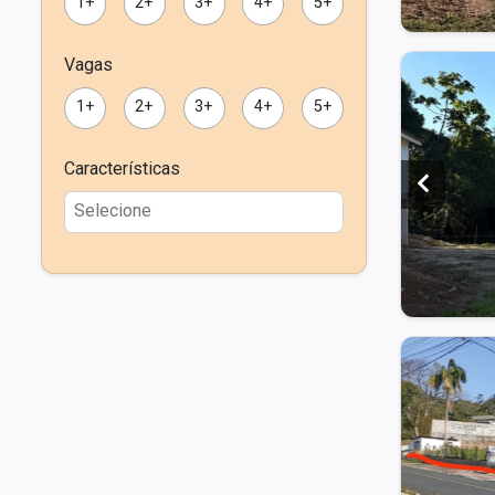
1+
2+
3+
4+
5+
Vagas
1+
2+
3+
4+
5+
Características