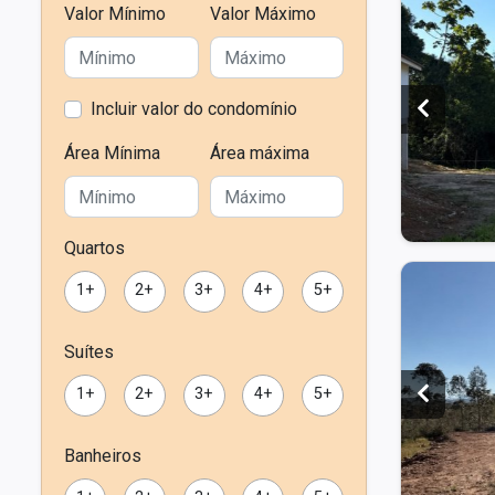
Valor Mínimo
Valor Máximo
Incluir valor do condomínio
Área Mínima
Área máxima
Quartos
1+
2+
3+
4+
5+
Suítes
1+
2+
3+
4+
5+
Banheiros