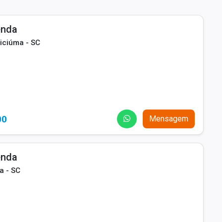
enda
iciúma - SC
00
Mensagem
enda
a - SC