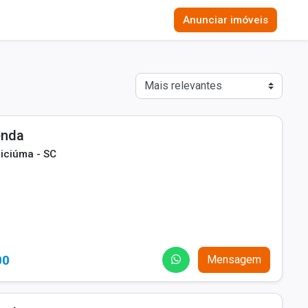
Anunciar imóveis
enda
riciúma - SC
00
Mensagem