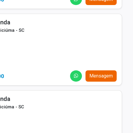
enda
riciúma - SC
00
Mensagem
enda
iciúma - SC