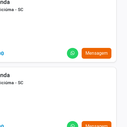
enda
riciúma - SC
00
Mensagem
enda
riciúma - SC
00
Mensagem