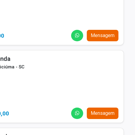
00
Mensagem
enda
iciúma - SC
0,00
Mensagem