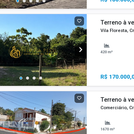
Terreno à v
Vila Floresta, C
420 m²
R$ 170.000,
Terreno à v
Comerciário, Cr
1670 m²