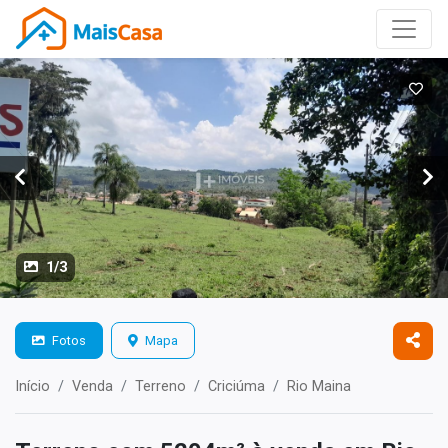
1/3
Fotos
Mapa
Início
Venda
Terreno
Criciúma
Rio Maina